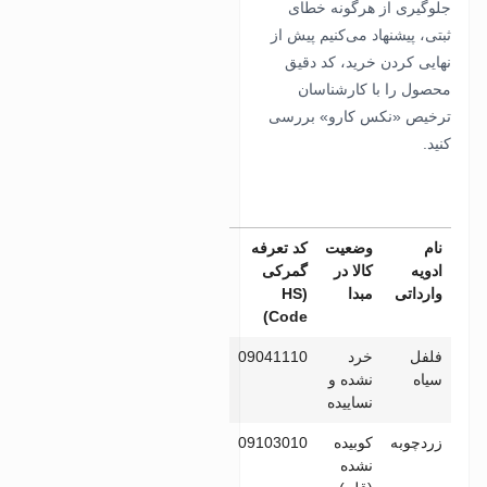
جلوگیری از هرگونه خطای
ثبتی، پیشنهاد می‌کنیم پیش از
نهایی کردن خرید، کد دقیق
محصول را با کارشناسان
ترخیص «نکس کارو» بررسی
کنید.
نام
وضعیت
کد تعرفه
ادویه
کالا در
گمرکی
وارداتی
مبدا
(HS
Code)
فلفل
خرد
09041110
سیاه
نشده و
نساییده
زردچوبه
کوبیده
09103010
نشده