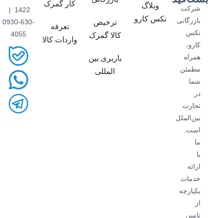
کار گمرک
وبلاگ
شرکت
1422 |
نکس کارو
بازرگانی
ترخیص
0930-630-
تعرفه
نکس
4055
کالا گمرک
واردات کالا
کارو،
همراه
باربری بین
مطمئن
المللی
شما
در
تجارت
بین‌الملل
است.
ما
با
ارائه
خدمات
یکپارچه
از
تامین