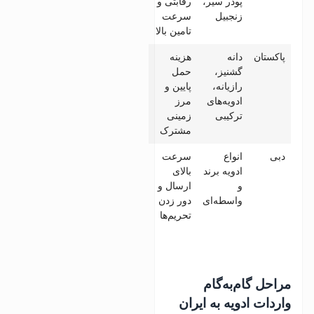
پودر سیر،
رقابتی و
زنجبیل
سرعت
تامین بالا
پاکستان
دانه
هزینه
گشنیز،
حمل
رازیانه،
پایین و
ادویه‌های
مرز
ترکیبی
زمینی
مشترک
دبی
انواع
سرعت
ادویه برند
بالای
و
ارسال و
واسطه‌ای
دور زدن
تحریم‌ها
مراحل گام‌به‌گام
واردات ادویه به ایران