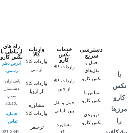
راه های
دسترسی
خدمات
واردات
ارتباطی با
نکس
کالا
سریع
نکس کارو
کارو
واردات کالا
حمل و
آدرس دفتر
واردات کالا
از دبی
نقل‌های
رسمی:
با
نکس کارو
واردات کالا
پاسداران ،
واردات کالا
نکس
از چین
دشتستان
از اروپا
تماس با
سوم،
کارو
نکس کارو
حمل و نقل
پلاک23
مشاوره
مرزها
بین المللی
واردات کالا
شماره
درباره‌ی
را
تماس:
نکس کارو
مشاوره
ترخیص
بشکافید
021-2842-
بازرگانی